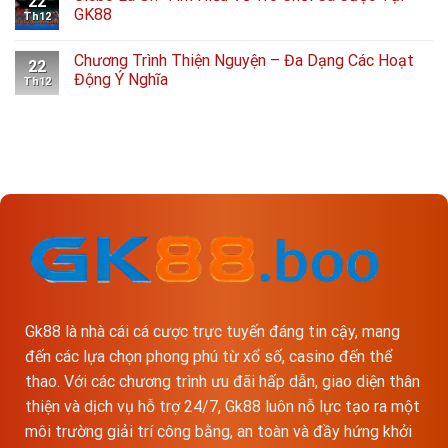
22
GK88
Th12
Chương Trình Thiện Nguyện – Đa Dạng Các Hoạt
22
Động Ý Nghĩa
Th12
Gk88 là nhà cái cá cược trực tuyến đáng tin cậy, mang
đến các lựa chọn phong phú từ xổ số, casino đến thể
thao. Với các chương trình ưu đãi hấp dẫn, giao diện thân
thiện và dịch vụ hỗ trợ 24/7, Gk88 luôn nỗ lực tạo ra một
môi trường giải trí công bằng, an toàn và đầy hứng khởi