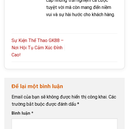
cấp những trải nghiệm cá cược
tuyệt vời mà còn mang đến niềm
vui và sự hài hước cho khách hàng.
Sự Kiện Thể Thao GK88 –
Nơi Hội Tụ Cảm Xúc Đỉnh
Cao!
Để lại một bình luận
Email của bạn sẽ không được hiển thị công khai.
Các
trường bắt buộc được đánh dấu
*
Bình luận
*